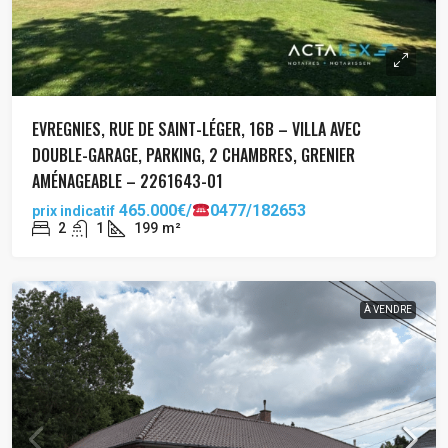
EVREGNIES, RUE DE SAINT-LÉGER, 16B – VILLA AVEC
DOUBLE-GARAGE, PARKING, 2 CHAMBRES, GRENIER
AMÉNAGEABLE – 2261643-01
465.000€/
0477/182653
prix indicatif
2
1
199
m²
À VENDRE