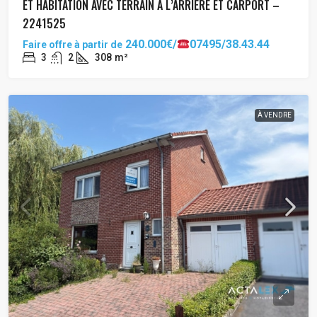
ET HABITATION AVEC TERRAIN À L’ARRIÈRE ET CARPORT –
2241525
240.000€/
07495/38.43.44
Faire offre à partir de
3
2
308
m²
À VENDRE