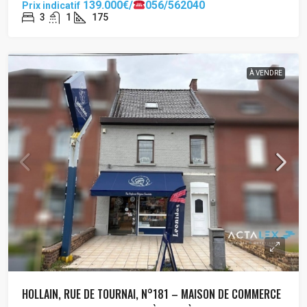
139.000€/
056/562040
Prix indicatif
3
1
175
À VENDRE
HOLLAIN, RUE DE TOURNAI, N°181 – MAISON DE COMMERCE