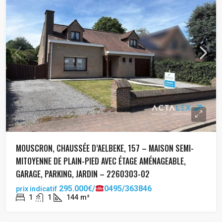
MOUSCRON, CHAUSSÉE D’AELBEKE, 157 – MAISON SEMI-
MITOYENNE DE PLAIN-PIED AVEC ÉTAGE AMÉNAGEABLE,
GARAGE, PARKING, JARDIN – 2260303-02
295.000€/
0495/363846
prix indicatif
1
1
144
m²