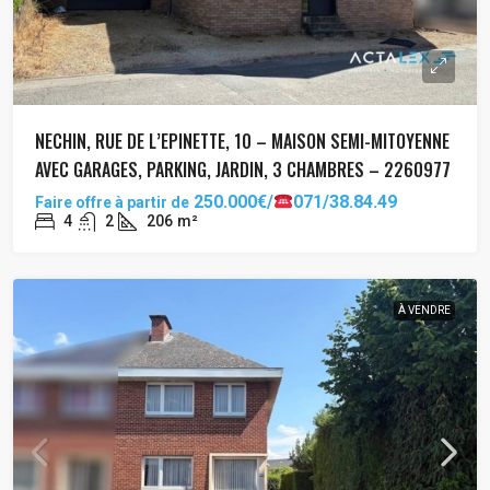
NECHIN, RUE DE L’EPINETTE, 10 – MAISON SEMI-MITOYENNE
AVEC GARAGES, PARKING, JARDIN, 3 CHAMBRES – 2260977
250.000€/
071/38.84.49
Faire offre à partir de
4
2
206
m²
À VENDRE