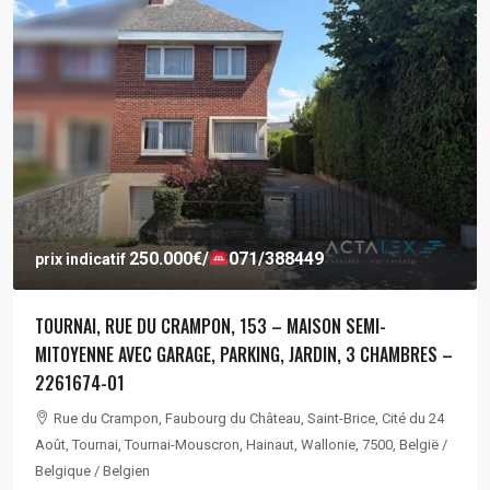
250.000€
/
071/388449
prix indicatif
TOURNAI, RUE DU CRAMPON, 153 – MAISON SEMI-
MITOYENNE AVEC GARAGE, PARKING, JARDIN, 3 CHAMBRES –
2261674-01
Rue du Crampon, Faubourg du Château, Saint-Brice, Cité du 24
Août, Tournai, Tournai-Mouscron, Hainaut, Wallonie, 7500, België /
Belgique / Belgien