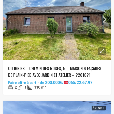
OLLIGNIES – CHEMIN DES ROSES, 5 – MAISON 4 FAÇADES
DE PLAIN-PIED AVEC JARDIN ET ATELIER – 2261021
200.000€/
065/22.67.97
Faire offre à partir de
2
1
110
m²
À VENDRE