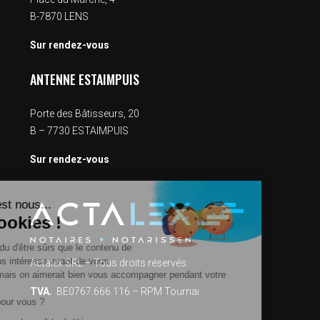
B-7870 LENS
Sur rendez-vous
ANTENNE ESTAIMPUIS
Porte des Bâtisseurs, 20
B – 7730 ESTAIMPUIS
Sur rendez-vous
Salut c'est nous...
les Cookies !
On a attendu d'être sûrs que le contenu de
Actalex SRL – Tous droits réservés.
ce site vous intéresse avant de vous
déranger, mais on aimerait bien vous accompagner pendant votre
TVA.
BE0767.666.116 – RPM Tournai
visite...
C'est OK pour vous ?