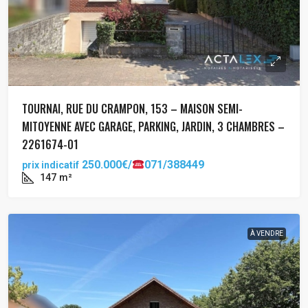
TOURNAI, RUE DU CRAMPON, 153 – MAISON SEMI-
MITOYENNE AVEC GARAGE, PARKING, JARDIN, 3 CHAMBRES –
2261674-01
250.000€/
071/388449
prix indicatif
147
m²
À VENDRE