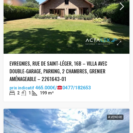
EVREGNIES, RUE DE SAINT-LÉGER, 16B – VILLA AVEC
DOUBLE-GARAGE, PARKING, 2 CHAMBRES, GRENIER
AMÉNAGEABLE – 2261643-01
465.000€/
0477/182653
prix indicatif
2
1
199
m²
À VENDRE