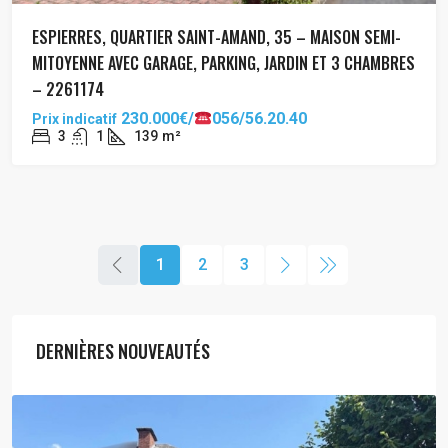
ESPIERRES, QUARTIER SAINT-AMAND, 35 – MAISON SEMI-
MITOYENNE AVEC GARAGE, PARKING, JARDIN ET 3 CHAMBRES
– 2261174
230.000€/
056/56.20.40
Prix indicatif
3
1
139
m²
1
2
3
DERNIÈRES NOUVEAUTÉS