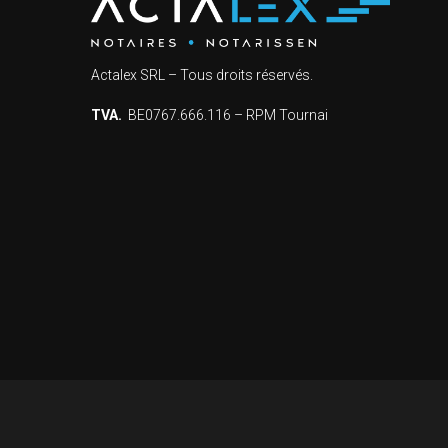
Actalex SRL – Tous droits réservés.
TVA.
BE0767.666.116 – RPM Tournai
tations. Personnalisez vos préférences pour contrôler la manière don