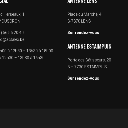
CIAL
ANTENNE LENS
d’Herseaux, 1
Place du Marché, 4
 MOUSCRON
B-7870 LENS
) 56 56 20 40
Sur rendez-vous
fo@actalex.be
ANTENNE ESTAIMPUIS
00 à 12h30 – 13h30 à 18h00
 12h30 – 13h30 à 16h30
Porte des Bâtisseurs, 20
B – 7730 ESTAIMPUIS
Sur rendez-vous
ions
 de confidentialité, en garantissant la conformité avec les réglemen