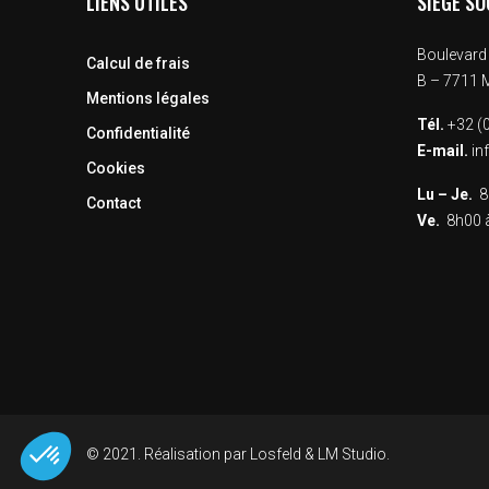
LIENS UTILES
SIÈGE SO
Boulevard 
Calcul de frais
B – 7711
Mentions légales
Tél.
+32 (0
Confidentialité
E-mail.
in
Cookies
Lu – Je.
8h
Contact
Ve.
8h00 à
Plateforme de Gestion du Consentement : Personnalisez vos Opt
Axeptio consent
© 2021. Réalisation par
Losfeld
&
LM Studio
.
Notre plateforme vous permet d'adapter et de gérer vos paramètres