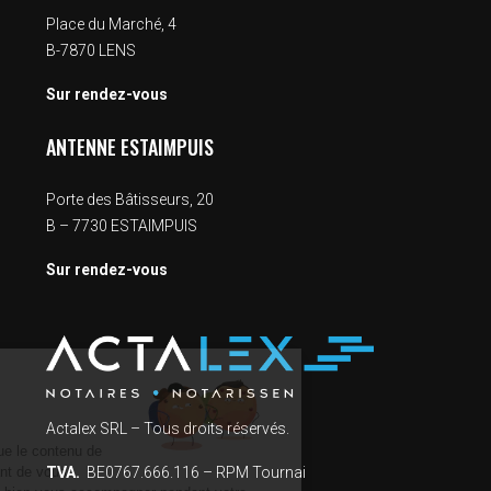
Place du Marché, 4
B-7870 LENS
Sur rendez-vous
ANTENNE ESTAIMPUIS
Porte des Bâtisseurs, 20
B – 7730 ESTAIMPUIS
Sur rendez-vous
Salut c'est nous...
les Cookies !
Actalex SRL – Tous droits réservés.
On a attendu d'être sûrs que le contenu de
TVA.
BE0767.666.116 – RPM Tournai
ce site vous intéresse avant de vous