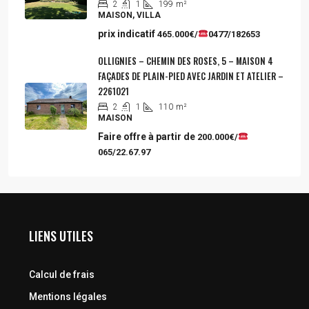
2
1
199
m²
MAISON, VILLA
prix indicatif
465.000€/
0477/182653
OLLIGNIES – CHEMIN DES ROSES, 5 – MAISON 4
FAÇADES DE PLAIN-PIED AVEC JARDIN ET ATELIER –
2261021
2
1
110
m²
MAISON
Faire offre à partir de
200.000€/
065/22.67.97
LIENS UTILES
Calcul de frais
Mentions légales