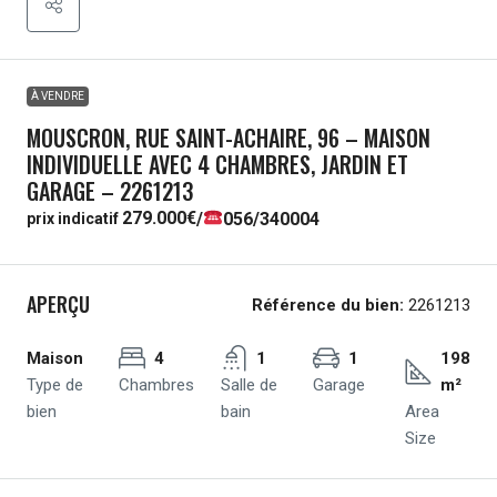
À VENDRE
MOUSCRON, RUE SAINT-ACHAIRE, 96 – MAISON
INDIVIDUELLE AVEC 4 CHAMBRES, JARDIN ET
GARAGE – 2261213
279.000€
/
056/340004
prix indicatif
APERÇU
Référence du bien:
2261213
Maison
4
1
1
198
Type de
Chambres
Salle de
Garage
m²
bien
bain
Area
Size