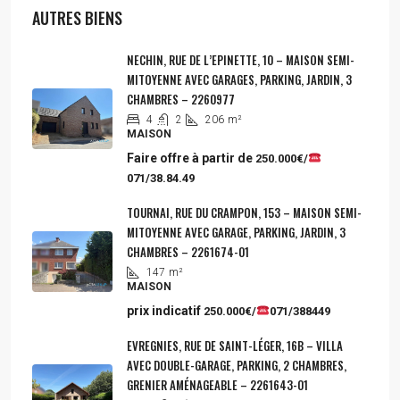
AUTRES BIENS
NECHIN, RUE DE L’EPINETTE, 10 – MAISON SEMI-
MITOYENNE AVEC GARAGES, PARKING, JARDIN, 3
CHAMBRES – 2260977
4
2
206
m²
MAISON
Faire offre à partir de
250.000€/
071/38.84.49
TOURNAI, RUE DU CRAMPON, 153 – MAISON SEMI-
MITOYENNE AVEC GARAGE, PARKING, JARDIN, 3
CHAMBRES – 2261674-01
147
m²
MAISON
prix indicatif
250.000€/
071/388449
EVREGNIES, RUE DE SAINT-LÉGER, 16B – VILLA
AVEC DOUBLE-GARAGE, PARKING, 2 CHAMBRES,
GRENIER AMÉNAGEABLE – 2261643-01