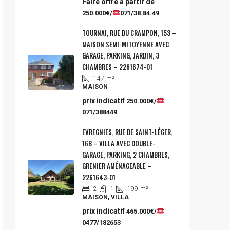
Faire offre à partir de
250.000€/
071/38.84.49
TOURNAI, RUE DU CRAMPON, 153 –
MAISON SEMI-MITOYENNE AVEC
GARAGE, PARKING, JARDIN, 3
CHAMBRES – 2261674-01
147
m²
MAISON
prix indicatif
250.000€/
071/388449
EVREGNIES, RUE DE SAINT-LÉGER,
16B – VILLA AVEC DOUBLE-
GARAGE, PARKING, 2 CHAMBRES,
GRENIER AMÉNAGEABLE –
2261643-01
2
1
199
m²
MAISON, VILLA
prix indicatif
465.000€/
0477/182653