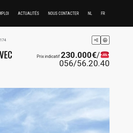
MPLOI
ACTUALITÉS
NOUS CONTACTER
NL
FR
1174
AVEC
230.000€
/
Prix indicatif
056/56.20.40