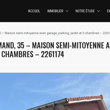
ACCUEIL
IMMOBILIER
NOTRE ÉTUDE
E
5 – Maison semi-mitoyenne avec garage, parking, jardin et 3 chambres – 226
MAND, 35 – MAISON SEMI-MITOYENNE 
3 CHAMBRES – 2261174