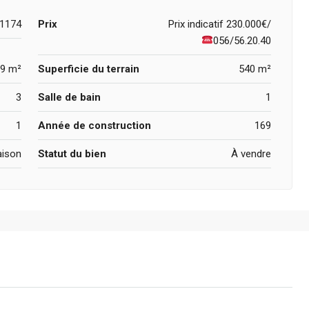
1174
Prix
Prix indicatif
230.000€/
056/56.20.40
9 m²
Superficie du terrain
540 m²
3
Salle de bain
1
1
Année de construction
169
ison
Statut du bien
À vendre