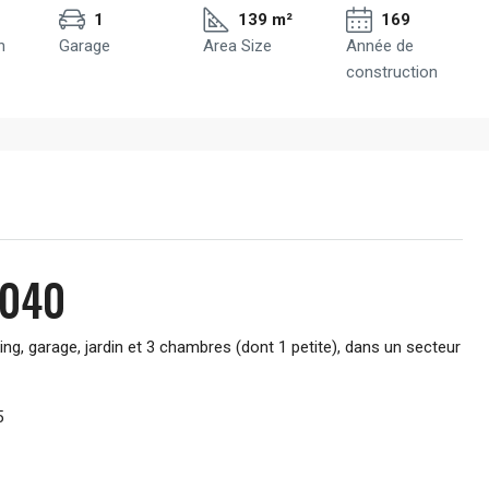
1
139 m²
169
n
Garage
Area Size
Année de
construction
2040
 garage, jardin et 3 chambres (dont 1 petite), dans un secteur
5