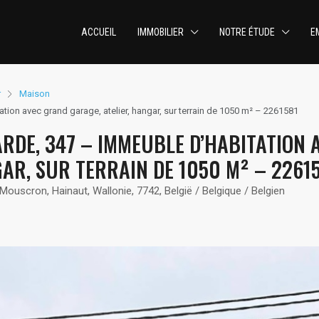
ACCUEIL
IMMOBILIER
NOTRE ÉTUDE
E
r
Maison
on avec grand garage, atelier, hangar, sur terrain de 1050 m² – 2261581
RDE, 347 – IMMEUBLE D’HABITATION 
AR, SUR TERRAIN DE 1050 M² – 2261
ouscron, Hainaut, Wallonie, 7742, België / Belgique / Belgien