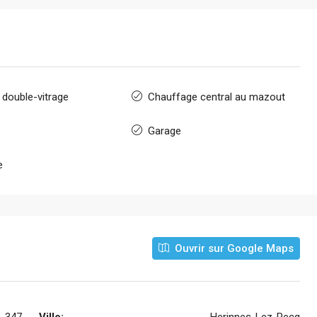
 double-vitrage
Chauffage central au mazout
Garage
e
Ouvrir sur Google Maps
, 347
Ville:
Herinnes-Lez-Pecq