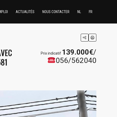
MPLOI
ACTUALITÉS
NOUS CONTACTER
NL
FR
AVEC
139.000€
/
Prix indicatif
581
056/562040