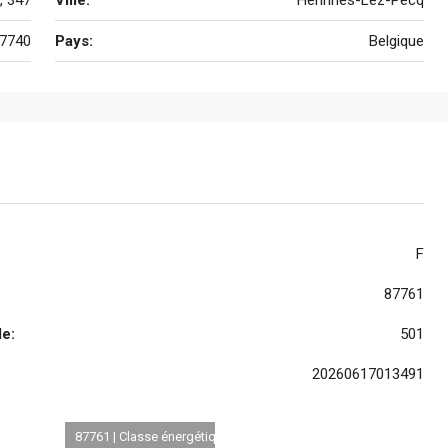
7740
Pays:
Belgique
F
87761
e:
501
20260617013491
87761 | Classe énergétique F