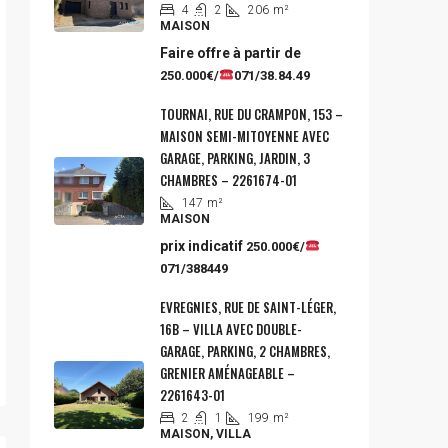
4
2
206
m²
MAISON
Faire offre à partir de
250.000€/
071/38.84.49
TOURNAI, RUE DU CRAMPON, 153 –
MAISON SEMI-MITOYENNE AVEC
GARAGE, PARKING, JARDIN, 3
CHAMBRES – 2261674-01
147
m²
MAISON
prix indicatif
250.000€/
071/388449
EVREGNIES, RUE DE SAINT-LÉGER,
16B – VILLA AVEC DOUBLE-
GARAGE, PARKING, 2 CHAMBRES,
GRENIER AMÉNAGEABLE –
2261643-01
2
1
199
m²
MAISON, VILLA