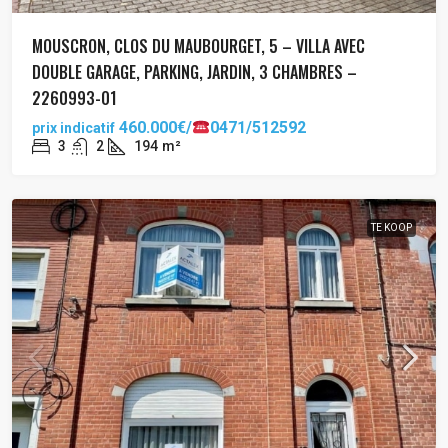
MOUSCRON, CLOS DU MAUBOURGET, 5 – VILLA AVEC
DOUBLE GARAGE, PARKING, JARDIN, 3 CHAMBRES –
2260993-01
460.000€/
0471/512592
prix indicatif
3
2
194
m²
TE KOOP