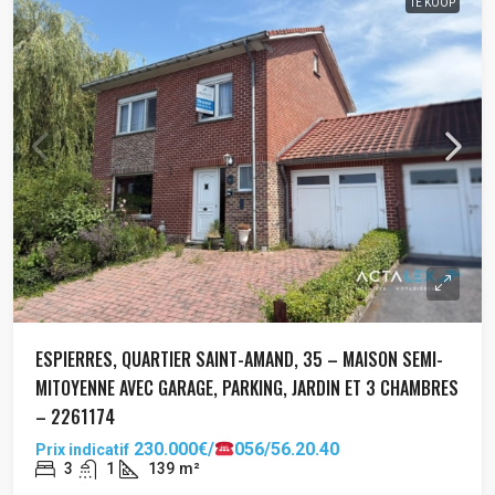
TE KOOP
ESPIERRES, QUARTIER SAINT-AMAND, 35 – MAISON SEMI-
MITOYENNE AVEC GARAGE, PARKING, JARDIN ET 3 CHAMBRES
– 2261174
230.000€/
056/56.20.40
Prix indicatif
3
1
139
m²