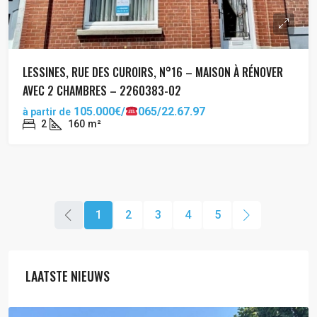
LESSINES, RUE DES CUROIRS, N°16 – MAISON À RÉNOVER
AVEC 2 CHAMBRES – 2260383-02
105.000€/
065/22.67.97
à partir de
2
160
m²
1
2
3
4
5
LAATSTE NIEUWS