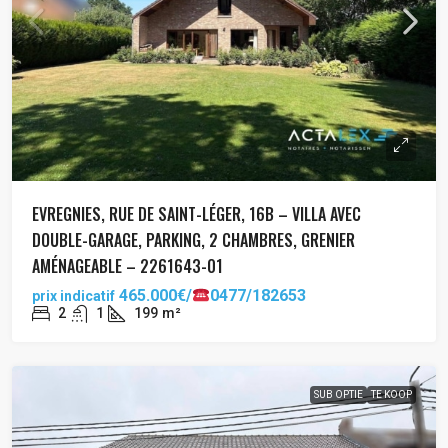
EVREGNIES, RUE DE SAINT-LÉGER, 16B – VILLA AVEC
DOUBLE-GARAGE, PARKING, 2 CHAMBRES, GRENIER
AMÉNAGEABLE – 2261643-01
465.000€/
0477/182653
prix indicatif
2
1
199
m²
SUB OPTIE
TE KOOP