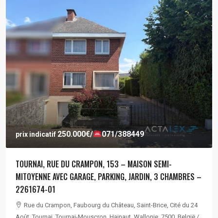
250.000€
/
071/388449
prix indicatif
TOURNAI, RUE DU CRAMPON, 153 – MAISON SEMI-
MITOYENNE AVEC GARAGE, PARKING, JARDIN, 3 CHAMBRES –
2261674-01
Rue du Crampon, Faubourg du Château, Saint-Brice, Cité du 24
Août, Tournai, Tournai-Mouscron, Hainaut, Wallonie, 7500, België /