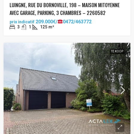
LUINGNE, RUE DU BORNOVILLE, 198 – MAISON MITOYENNE
AVEC GARAGE, PARKING, 3 CHAMBRES – 2260582
209.000€/
0472/463772
prix indicatif
3
1
125
m²
TE KOOP