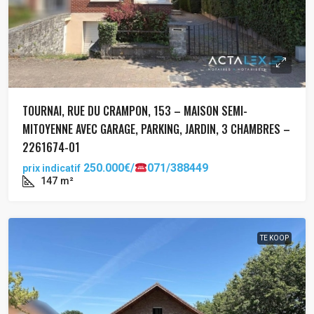
TOURNAI, RUE DU CRAMPON, 153 – MAISON SEMI-
MITOYENNE AVEC GARAGE, PARKING, JARDIN, 3 CHAMBRES –
2261674-01
250.000€/
071/388449
prix indicatif
147
m²
TE KOOP