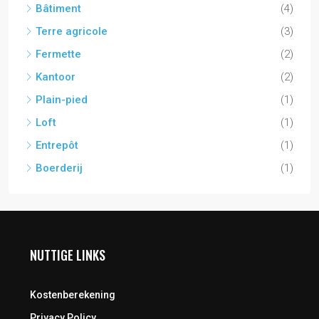
Bâtiment
(4)
Terre agricole
(3)
Fermette
(2)
Kantoor
(2)
Plain-pied
(1)
Loft
(1)
Entrepôt
(1)
Boerderij
(1)
NUTTIGE LINKS
Kostenberekening
Privacy Policy