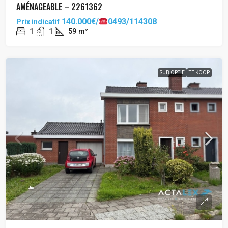
AMÉNAGEABLE – 2261362
140.000€/
0493/114308
Prix indicatif
1
1
59
m²
SUB OPTIE
TE KOOP