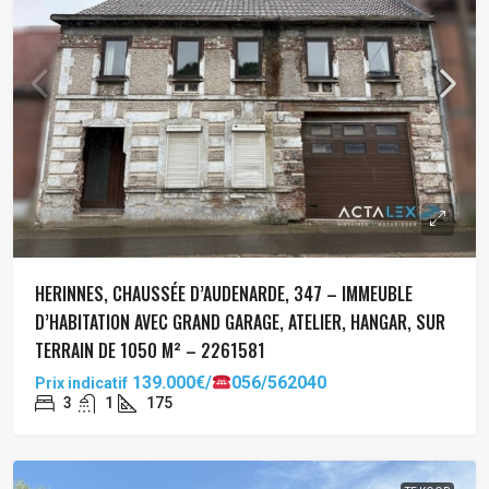
HERINNES, CHAUSSÉE D’AUDENARDE, 347 – IMMEUBLE
D’HABITATION AVEC GRAND GARAGE, ATELIER, HANGAR, SUR
TERRAIN DE 1050 M² – 2261581
139.000€/
056/562040
Prix indicatif
3
1
175