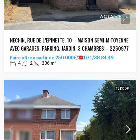
NECHIN, RUE DE L’EPINETTE, 10 – MAISON SEMI-MITOYENNE
AVEC GARAGES, PARKING, JARDIN, 3 CHAMBRES – 2260977
250.000€/
071/38.84.49
Faire offre à partir de
4
2
206
m²
TE KOOP