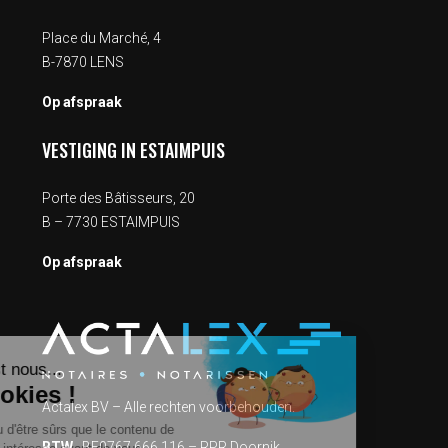
Place du Marché, 4
B-7870 LENS
Op afspraak
VESTIGING IN ESTAIMPUIS
Porte des Bâtisseurs, 20
B – 7730 ESTAIMPUIS
Op afspraak
Salut c'est nous...
les Cookies !
Actalex BV – Alle rechten voorbehouden.
On a attendu d'être sûrs que le contenu de
BTW.
BE0767.666.116 – RPR Doornik