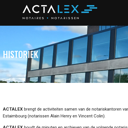
HISTORIEK
ACTALEX
brengt de activiteiten samen van de notariskantoren van
Estaimbourg (notarissen Alain Henry en Vincent Colin).
ACTALEX
houdt de minuten en archieven van de volgende notaris