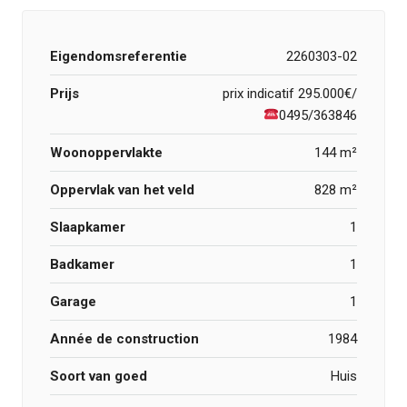
Eigendomsreferentie
2260303-02
Prijs
prix indicatif
295.000€/
0495/363846
Woonoppervlakte
144 m²
Oppervlak van het veld
828 m²
Slaapkamer
1
Badkamer
1
Garage
1
Année de construction
1984
Soort van goed
Huis