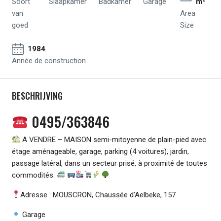
Soort
Slaapkamer
Badkamer
Garage
m²
van
Area
goed
Size
1984
Année de construction
BESCHRIJVING
0495/363846
A VENDRE – MAISON semi-mitoyenne de plain-pied avec
étage aménageable, garage, parking (4 voitures), jardin,
passage latéral, dans un secteur prisé, à proximité de toutes
commodités.
Adresse : MOUSCRON, Chaussée d’Aelbeke, 157
Garage