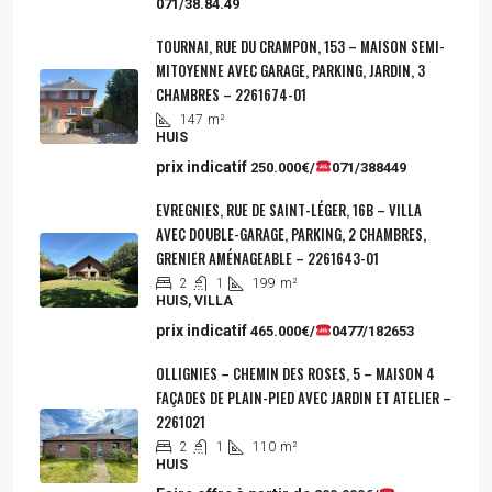
071/38.84.49
TOURNAI, RUE DU CRAMPON, 153 – MAISON SEMI-
MITOYENNE AVEC GARAGE, PARKING, JARDIN, 3
CHAMBRES – 2261674-01
147
m²
HUIS
prix indicatif
250.000€/
071/388449
EVREGNIES, RUE DE SAINT-LÉGER, 16B – VILLA
AVEC DOUBLE-GARAGE, PARKING, 2 CHAMBRES,
GRENIER AMÉNAGEABLE – 2261643-01
2
1
199
m²
HUIS, VILLA
prix indicatif
465.000€/
0477/182653
OLLIGNIES – CHEMIN DES ROSES, 5 – MAISON 4
FAÇADES DE PLAIN-PIED AVEC JARDIN ET ATELIER –
2261021
2
1
110
m²
HUIS