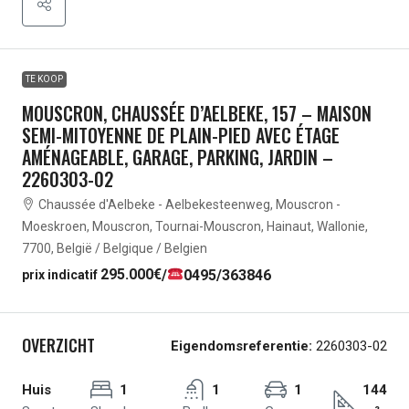
TE KOOP
MOUSCRON, CHAUSSÉE D’AELBEKE, 157 – MAISON
SEMI-MITOYENNE DE PLAIN-PIED AVEC ÉTAGE
AMÉNAGEABLE, GARAGE, PARKING, JARDIN –
2260303-02
Chaussée d'Aelbeke - Aelbekesteenweg, Mouscron -
Moeskroen, Mouscron, Tournai-Mouscron, Hainaut, Wallonie,
7700, België / Belgique / Belgien
295.000€
/
0495/363846
prix indicatif
OVERZICHT
Eigendomsreferentie:
2260303-02
Huis
1
1
1
144